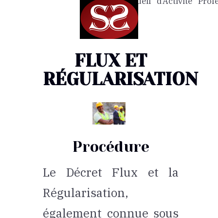
d'accueil
d'Activité
Prof
FLUX ET
RÉGULARISATION
Procédure
Le Décret Flux et la
Régularisation,
également connue sous