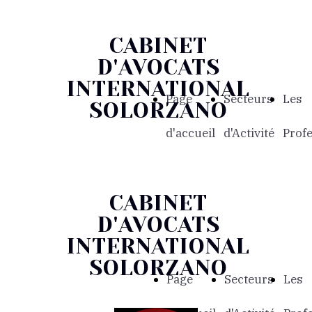
CABINET
D'AVOCATS
INTERNATIONAL
Page
Secteurs
Les
SOLORZANO
d'accueil
d'Activité
Prof
CABINET
D'AVOCATS
INTERNATIONAL
SOLORZANO
Page
Secteurs
Les