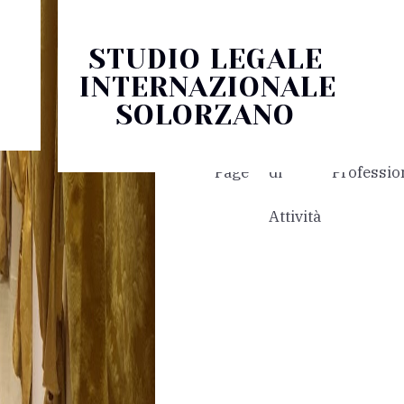
STUDIO LEGALE
INTERNAZIONALE
SOLORZANO
Home
Settori
I
Page
di
Profession
Attività